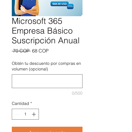
Microsoft 365
Empresa Básico
Suscripción Anual
Precio
Precio de oferta
 70 COP 
68 COP
Obtén tu descuento por compras en
volumen (opcional)
0/500
Cantidad
*