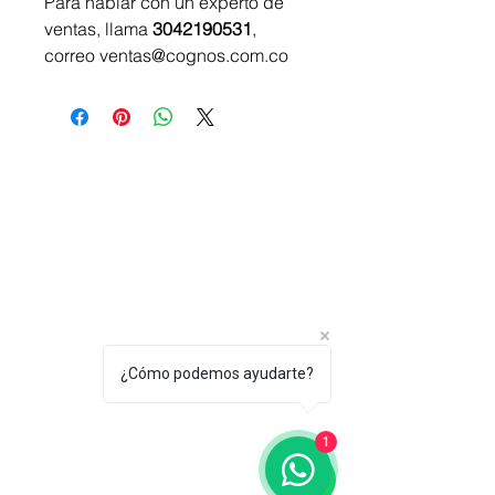
Para hablar con un experto de 
ventas, llama 
3042190531
, 
correo ventas@cognos.com.co
Hablemos de tu proyecto tecnológico
Soluciones
IT
Licenciamiento Microsoft 365
Soluciones de Ciberseguridad
Servicios TI Administrados
¿Cómo podemos ayudarte?
Consultoría TI
Contáctanos
1
Cl. 74 #15 - 22 | Of. 302 -
Bogotá