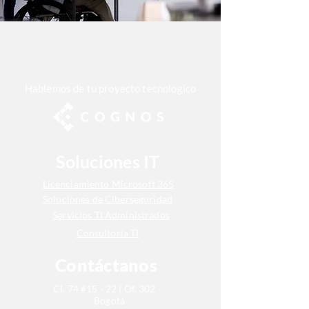
Hablemos de tu proyecto tecnológico
Soluciones
IT
Licenciamiento Microsoft 365
Soluciones de Ciberseguridad
Servicios TI Administrados
Consultoría TI
Contáctanos
Cl. 74 #15 - 22 | Of. 302 -
Bogotá